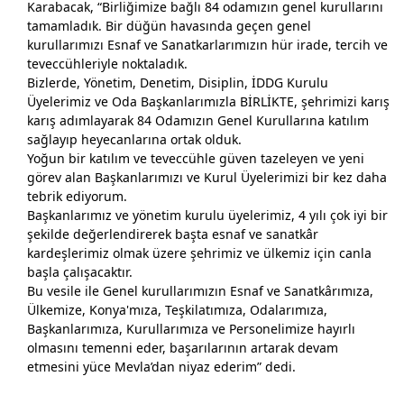
Karabacak, “Birliğimize bağlı 84 odamızın genel kurullarını
Başkanımız Karabacak, TŞOF TÜRKİYE Şoförler ve
tamamladık. Bir düğün havasında geçen genel
Otomobilciler Federasyonunda düzenlenen toplantıya
kurullarımızı Esnaf ve Sanatkarlarımızın hür irade, tercih ve
katıldı.
teveccühleriyle noktaladık.
Bizlerde, Yönetim, Denetim, Disiplin, İDDG Kurulu
Üyelerimiz ve Oda Başkanlarımızla BİRLİKTE, şehrimizi karış
karış adımlayarak 84 Odamızın Genel Kurullarına katılım
sağlayıp heyecanlarına ortak olduk.
Yoğun bir katılım ve teveccühle güven tazeleyen ve yeni
görev alan Başkanlarımızı ve Kurul Üyelerimizi bir kez daha
tebrik ediyorum.
Başkanlarımız ve yönetim kurulu üyelerimiz, 4 yılı çok iyi bir
şekilde değerlendirerek başta esnaf ve sanatkâr
kardeşlerimiz olmak üzere şehrimiz ve ülkemiz için canla
başla çalışacaktır.
Bu vesile ile Genel kurullarımızın Esnaf ve Sanatkârımıza,
Ülkemize, Konya'mıza, Teşkilatımıza, Odalarımıza,
Başkanlarımıza, Kurullarımıza ve Personelimize hayırlı
olmasını temenni eder, başarılarının artarak devam
etmesini yüce Mevla’dan niyaz ederim” dedi.