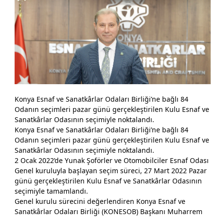
sürdürüyor
Başkan Karabacak’a TŞOF’da Önemli Görev
Konya Protokolü KONESOB İftarında Biraraya geldi
KONESOB’ta Karabacak Yeniden Başkan…
Birlik ve Beraberliğimiz Türkiye’ye Örnek
Esnaf Odalarının Genel Kurulları Tamamlandı
Konya Esnaf ve Sanatkârlar Odaları Birliği’ne bağlı 84
Odanın seçimleri pazar günü gerçekleştirilen Kulu Esnaf ve
Cumhuriyet Başsavcısı Solmaz’dan Birliğimize Ziyaret
Sanatkârlar Odasının seçimiyle noktalandı.
Konya Esnaf ve Sanatkârlar Odaları Birliği’ne bağlı 84
Başkanımız Karabacak'tan Konya Bölge Adliye Mahkemesi
Odanın seçimleri pazar günü gerçekleştirilen Kulu Esnaf ve
Başsavcısı Gündüz’e Ziyaret
Sanatkârlar Odasının seçimiyle noktalandı.
2 Ocak 2022’de Yunak Şoförler ve Otomobilciler Esnaf Odası
Konya'da Çanakkale Zaferi’nin 107. yıl dönümünde şehitler
Genel kuruluyla başlayan seçim süreci, 27 Mart 2022 Pazar
anıldı
günü gerçekleştirilen Kulu Esnaf ve Sanatkârlar Odasının
Başkanımız Karabacak’tan Milletvekili Erdem'e Ziyaret
seçimiyle tamamlandı.
Genel kurulu sürecini değerlendiren Konya Esnaf ve
Başkanımız Karabacak’tan Milletvekili Samancı'ya ziyaret
Sanatkârlar Odaları Birliği (KONESOB) Başkanı Muharrem