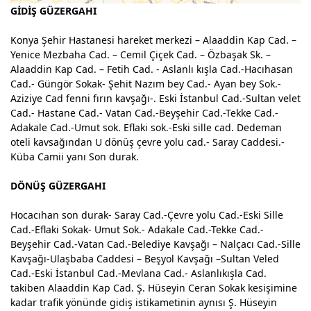
GİDİŞ GÜZERGAHI
Konya Şehir Hastanesi hareket merkezi – Alaaddin Kap Cad. –
Yenice Mezbaha Cad. – Cemil Çiçek Cad. – Özbaşak Sk. –
Alaaddin Kap Cad. – Fetih Cad. - Aslanlı kışla Cad.-Hacıhasan
Cad.- Güngör Sokak- Şehit Nazım bey Cad.- Ayan bey Sok.-
Aziziye Cad fenni fırın kavşağı-. Eski İstanbul Cad.-Sultan velet
Cad.- Hastane Cad.- Vatan Cad.-Beyşehir Cad.-Tekke Cad.-
Adakale Cad.-Umut sok. Eflaki sok.-Eski sille cad. Dedeman
oteli kavsağından U dönüş çevre yolu cad.- Saray Caddesi.-
Küba Camii yanı Son durak.
DÖNÜŞ GÜZERGAHI
Hocacıhan son durak- Saray Cad.-Çevre yolu Cad.-Eski Sille
Cad.-Eflaki Sokak- Umut Sok.- Adakale Cad.-Tekke Cad.-
Beyşehir Cad.-Vatan Cad.-Belediye Kavşağı – Nalçacı Cad.-Sille
Kavşağı-Ulaşbaba Caddesi – Beşyol Kavşağı –Sultan Veled
Cad.-Eski İstanbul Cad.-Mevlana Cad.- Aslanlıkışla Cad.
takiben Alaaddin Kap Cad. Ş. Hüseyin Ceran Sokak kesişimine
kadar trafik yönünde gidiş istikametinin aynısı Ş. Hüseyin